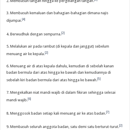
2. Membasuh tangan hingga ke pergelangan tangan.
3. Membasuh kemaluan dan bahagian-bahagian dimana najis
[4]
dijumpai.
[2]
4. Berwudhuk dengan sempurna.
5. Melalukan air pada rambut (di kepala dan janggut) sebelum
[2]
menuang air ke kepala.
6. Menuang air di atas kepala dahulu, kemudian di sebelah kanan
badan bermula dari atas hingga ke bawah dan kemudiannya di
[5]
sebelah kiri badan bermula dari atas hingga ke bawah.
7. Mengekalkan niat mandi wajib di dalam fikiran sehingga selesai
[6]
mandi wajib.
[7]
8. Menggosok badan setiap kali menuang air ke atas badan.
[2]
9. Membasuh seluruh anggota badan, satu demi satu berturut-turut.