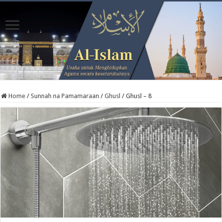
Home
/
Sunnah na Pamamaraan
/
Ghusl
/
Ghusl – 8