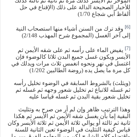
المؤخر ثم الأيسر كذلك مرة ثم ثانية ثم ثالثة كذلك
للأخبار الصحيحة الدالة على ذلك (الإقناع في حل
ألفاظ أبي شجاع 1/70)
[6]
وقد ترك من السنن أشياء منها استصحاب النية
إلى آخر الغسل (المجموع شرح المهذب 2/148)
[7]
يفيض الماء على رأسه ثم على شقه الأيمن ثم
الأيسر ويكون غسل جميع البدن ثلاثا كالوضوء فإن
اغتسل في نهر ونحوه انغمس ثلاث مرات ويدلك في
كل مرة ما يصل يده (روضة الطالبين 1/202)
(ويثلث) بالشروط السابقة في الوضوء تخليل رأسه
ثم غسله للاتباع ثم تخليل شعور وجهه ثم غسله ثم
تخليل شعور بقية البدن ثم غسله قياسا عليه
وهذا الترتيب ظاهر وإن لم أر من صرح به وتثليث
البقية إما بأن يغسل شقه الأيمن ثم الأيسر ثم هكذا
ثانية ثم ثالثة أو يوالي ثلاثة الأيمن ثم ثلاثة الأيسر وكان
قياس كيفية التثليث في الوضوء تعين الثانية للسنة
واقتضاه كلام الشارح لكن من المعلوم الفرق بين ما