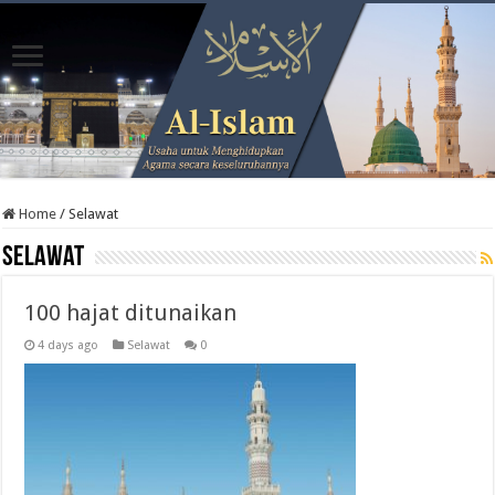
Home
/
Selawat
Selawat
100 hajat ditunaikan
4 days ago
Selawat
0