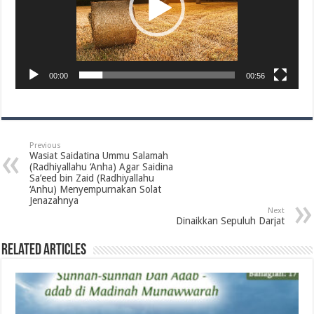
00:00
00:56
Previous
Wasiat Saidatina Ummu Salamah
(Radhiyallahu ‘Anha) Agar Saidina
Sa’eed bin Zaid ‎‎(Radhiyallahu
‘Anhu) Menyempurnakan Solat
Jenazahnya‎
Next
Dinaikkan Sepuluh Darjat
Related Articles