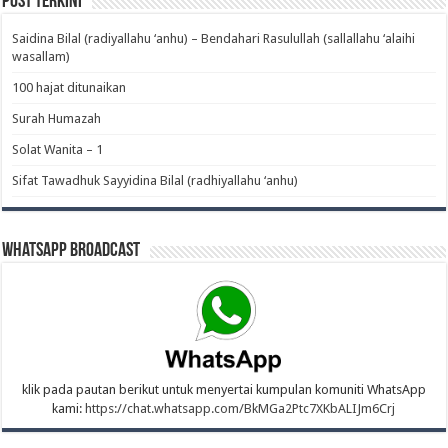
Post Terkini
Saidina Bilal (radiyallahu ‘anhu) – Bendahari Rasulullah (sallallahu ‘alaihi
wasallam)‎
100 hajat ditunaikan
Surah Humazah
Solat Wanita – 1
Sifat Tawadhuk Sayyidina Bilal (radhiyallahu ‘anhu)‎
WhatsApp Broadcast
klik pada pautan berikut untuk menyertai kumpulan komuniti WhatsApp
kami:
https://chat.whatsapp.com/BkMGa2Ptc7XKbALIJm6Crj