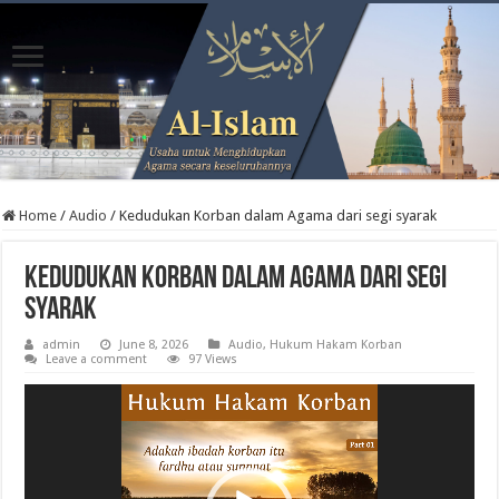
Home
/
Audio
/
Kedudukan Korban dalam Agama dari segi syarak
Kedudukan Korban dalam Agama dari segi
syarak
admin
June 8, 2026
Audio
,
Hukum Hakam Korban
Leave a comment
97 Views
Video
Player