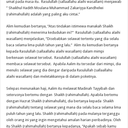
umat pada masa itu. Rasulullah (sallaallahu alaihi wasallam) menjawab
” Shaikhul Hadith Moulana Muhammad Zakariyya Kandhelwi
(rahimahullah) adalah yang paling aku cintai.”
Alim kemudian bertanya, “Atas tindakan istimewa manakah Shaikh
(rahimahullah) menerima kedudukan ini?” Rasulullah (sallaallahu alaihi
wasallam) menjelaskan, “Disebabkan selawat tertentu yang dia selalu
baca selama lima puluh tahun yang lalu.” Alim itu kemudian bertanya
kepada Rasulullah (sallaallahu alaihi wasallam) dalam mimpi
berkenaan selawat tersebut. Rasulullah (sallaallahu alaihi wasallam)
membaca selawat tersebut. Apabila Aalim itu tersedar dari mimpi, dia
menulis selawat yang dia dengar daripada Rasulullah (sallaallahu
alaihi wasallam) dan meletakkannya di dalam poketnya.
Selepas menunaikan haji, Aalim itu melawat Madinah Tayyibah dan
seterusnya bertemu dengan Shaikh (rahimahullah). Apabila bertemu
dengan Hazrat Shaikh (rahimahullah), dia bertanya kepada Shaikh
(rahimahullah) tentang selawat yang mana dia selalu baca selama lima
puluh tahun yang lalu. Shaikh (rahimahullah) pada mulanya terganggu
oleh orang ini yang ingin mengetahui amalan harian peribadinya. Oleh
itu Shaikh (rahimahullah) bertanya kepadanya, “Apakah sebab kamu