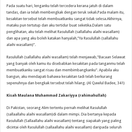
Pada suatu hari, lenganku telah tercedera kerana jatuh di dalam
tandas, dan ia telah membengkak dengan teruk sekali.Pada malam itu,
kesakitan tersebut telah membuatkanku sangat tidak selesa.Akhirnya,
mataku pun tertutup dan aku tertidur buat seketika.Dalam satu
penglihatan, aku telah melihat Rasulullah (sallallahu alaihi wasallam)
dan apa yang aku boleh katakan hanyalah,”Ya Rasulullah (sallallahu
alaihi wasallam)”.
Rasulullah (sallallahu alaihi wasallam) telah menjawab,”Bacaan Selawat
yang banyak oleh kamu itu disebabkan kesakitan pada tanganmu telah
membuatkanku sangat risau dan membimbangkanku”. Apabila aku
bangun, aku mendapati bahawa kesakitan tadi telah berkurang
sepenuhnya dan bengkak tersebut telah hilang. (Al Qawlul Badee, 341)
Kisah Maulana Muhammad Zakariyya (rahimahullah)
Di Pakistan, seorang Alim tertentu pernah melihat Rasulullah
(sallaallahu alaihi wasallam)di dalam mimpi. Dia bertanya kepada
Rasulullah (Sallaallahu alaihi wasallam) tentang siapakah yang paling
dicintai oleh Rasulullah (sallaallahu alaihi wasallam) daripada seluruh