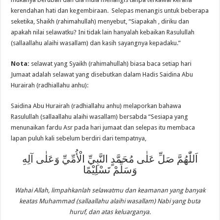
kerendahan hati dan kegembiraan. Selepas menangis untuk beberapa
seketika, Shaikh (rahimahullah) menyebut, “Siapakah , diriku dan
apakah nilai selawatku? Ini tidak lain hanyalah kebaikan Rasulullah
(sallaallahu alaihi wasallam) dan kasih sayangnya kepadaku.”
Nota:
selawat yang Syaikh (rahimahullah) biasa baca setiap hari
Jumaat adalah selawat yang disebutkan dalam Hadis Saidina Abu
Hurairah (radhiallahu anhu):
Saidina Abu Hurairah (radhiallahu anhu) melaporkan bahawa
Rasulullah (sallaallahu alaihi wasallam) bersabda “Sesiapa yang
menunaikan fardu Asr pada hari jumaat dan selepas itu membaca
lapan puluh kali sebelum berdiri dari tempatnya,
اَللّٰهُمَّ صَلِّ عَلٰى مُحَمَّدٍ النَّبِيِّ الْأُمِّيِّ وَعَلٰى آلِهِ
وَسَلِّمْ تَسْلِيْمًا
Wahai Allah, limpahkanlah selawatmu dan keamanan yang banyak
keatas Muhammad (sallaallahu alaihi wasallam) Nabi yang buta
huruf, dan atas keluarganya.