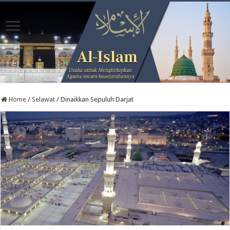
Home
/
Selawat
/
Dinaikkan Sepuluh Darjat