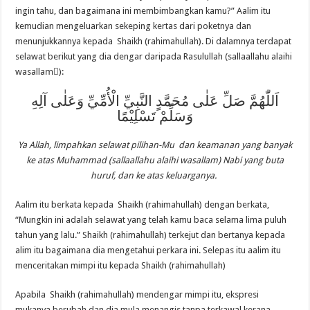
ingin tahu, dan bagaimana ini membimbangkan kamu?” Aalim itu
kemudian mengeluarkan sekeping kertas dari poketnya dan
menunjukkannya kepada Shaikh (rahimahullah). Di dalamnya terdapat
selawat berikut yang dia dengar daripada Rasulullah (sallaallahu alaihi
wasallamَ):
اَللّٰهُمَّ صَلِّ عَلٰى مُحَمَّدٍ النَّبِيِّ الْأُمِّيِّ وَعَلٰى آلِهِ
وَسَلِّمْ تَسْلِيْمًا
Ya Allah, limpahkan selawat pilihan-Mu dan keamanan yang banyak
ke atas Muhammad (sallaallahu alaihi wasallam) Nabi yang buta
huruf, dan ke atas keluarganya.
Aalim itu berkata kepada Shaikh (rahimahullah) dengan berkata,
“Mungkin ini adalah selawat yang telah kamu baca selama lima puluh
tahun yang lalu.” Shaikh (rahimahullah) terkejut dan bertanya kepada
alim itu bagaimana dia mengetahui perkara ini. Selepas itu aalim itu
menceritakan mimpi itu kepada Shaikh (rahimahullah)
Apabila Shaikh (rahimahullah) mendengar mimpi itu, ekspresi
mukanya berubah dan dia mula menangis tanpa terkawal kerana