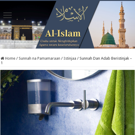
Home
/
Sunnah na Pamamaraan
/
Istinjaa
/
Sunnah Dan Adab Beristinjak –
1