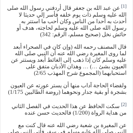
[1]
عن عبد الله بن جعفر قال أردفني رسول الله صلى
الله عليه وسلم ذات يوم خلفه فأسر إلي حديثا لا
أحدث به أحدا من الناس وكان أحب ما استتر به
رسول الله صلى الله عليه وسلم لحاجته، هدف أو
حائش نخل (صحيح مسلم، الرقم: 342)
قال المصنف رحمه الله (وإن كان في الصحراء أبعد
لما روى المغيرة رضي الله عنه أن النبي صلى الله
عليه وسلم كان إذا ذهب إلى الغائط أبعد ويستتر عن
العيون بشئ …) … وهذان الأدبان متفق على
استحبابهما (المجموع شرح المهذب 2/65)
ولقضاء الحاجة آداب منها أن يستر عورته عن العيون
بشجرة أو بقية جدار ونحوهما (روضة الطالبين 1/175)
[2]
سكت الحافظ عن هذا الحديث في الفصل الثاني
من هداية الرواة (1/200) فالحديث حسن عنده
عن المغيرة بن شعبة رضي الله عنه قال كنت مع
النبي صلى الله عليه وسلم في سفر فأتى النبي صلى