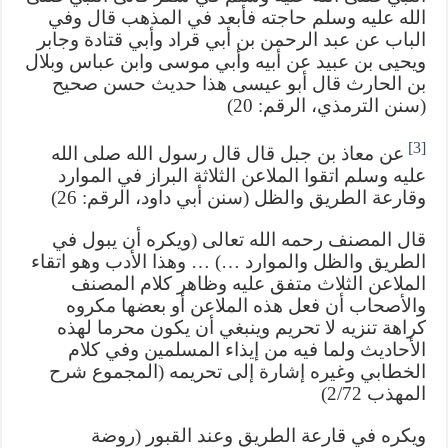
الله عليه وسلم حاجته فأبعد في المذهب قال وفي
الباب عن عبد الرحمن بن أبي قراد وأبي قتادة وجابر
ويحيى بن عبيد عن أبيه وأبي موسى وابن عباس وبلال
بن الحارث قال أبو عيسى هذا حديث حسن صحيح
(سنن الترمذي، الرقم: 20)
[3]
عن معاذ بن جبل قال قال رسول الله صلى الله
عليه وسلم اتقوا الملاعن الثلاثة البراز في الموارد
وقارعة الطريق والظل (سنن أبي داود، الرقم: 26)
قال المصنف رحمه الله تعالى (ويكره أن يبول في
الطريق والظل والموارد …) … وهذا الأدب وهو اتقاء
الملاعن الثلاث متفق عليه وظاهر كلام المصنف
والأصحاب أن فعل هذه الملاعن أو بعضها مكروه
كراهة تنزيه لا تحريم وينبغي أن يكون محرما لهذه
الأحاديث ولما فيه من إيذاء المسلمين وفي كلام
الخطابي وغيره إشارة إلى تحريمه (المجموع شرح
المهذب 2/72)
ويكره في قارعة الطريق وعند القبور (روضة