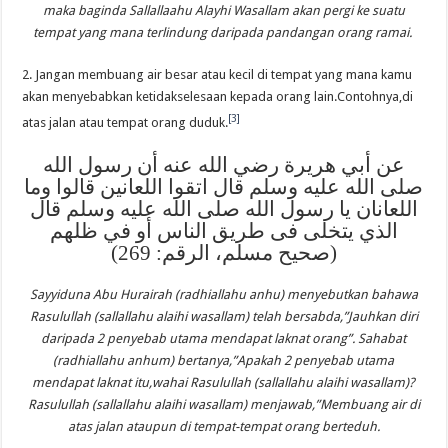
maka baginda Sallallaahu Alayhi Wasallam akan pergi ke suatu
tempat yang mana terlindung daripada pandangan orang ramai.
2. Jangan membuang air besar atau kecil di tempat yang mana kamu
akan menyebabkan ketidakselesaan kepada orang lain.Contohnya,di
[3]
atas jalan atau tempat orang duduk.
عن أبي هريرة رضي الله عنه أن رسول الله
صلى الله عليه وسلم قال اتقوا اللعانين قالوا وما
اللعانان يا رسول الله صلى الله عليه وسلم قال
الذي يتخلى فى طريق الناس أو في ظلهم
(صحيح مسلم، الرقم: 269)
Sayyiduna Abu Hurairah (radhiallahu anhu) menyebutkan bahawa
Rasulullah (sallallahu alaihi wasallam) telah bersabda,”Jauhkan diri
daripada 2 penyebab utama mendapat laknat orang”. Sahabat
(radhiallahu anhum) bertanya,”Apakah 2 penyebab utama
mendapat laknat itu,wahai Rasulullah (sallallahu alaihi wasallam)?
Rasulullah (sallallahu alaihi wasallam) menjawab,”Membuang air di
atas jalan ataupun di tempat-tempat orang berteduh.