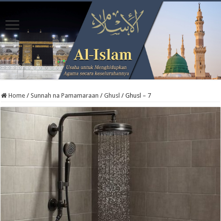
Home
/
Sunnah na Pamamaraan
/
Ghusl
/
Ghusl – 7